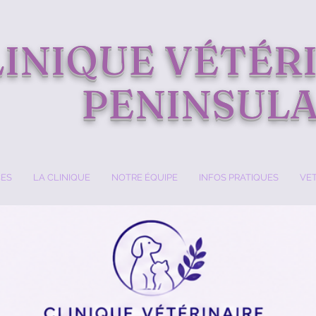
LINIQUE VÉTÉR
PENINSUL
CES
LA CLINIQUE
NOTRE ÉQUIPE
INFOS PRATIQUES
VET