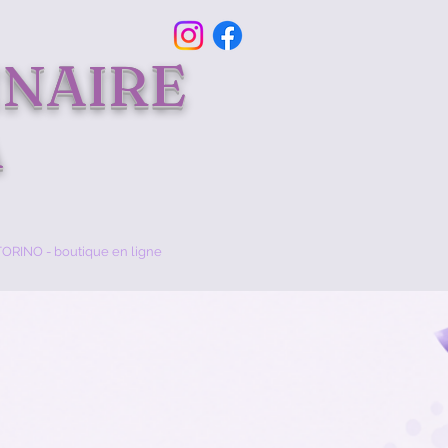
INAIRE
A
ORINO - boutique en ligne